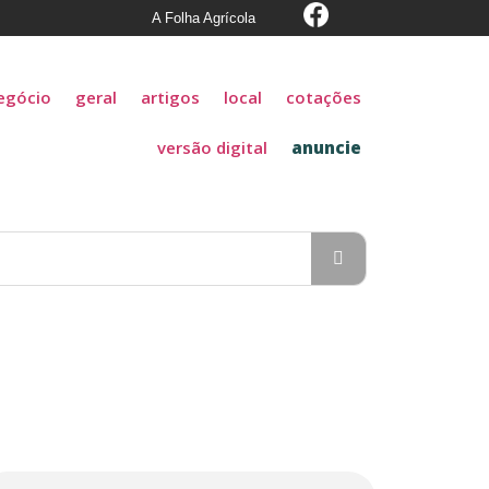
A Folha Agrícola
egócio
geral
artigos
local
cotações
versão digital
anuncie