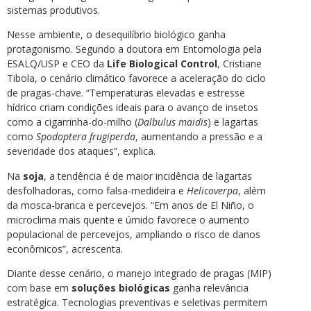
sistemas produtivos.
Nesse ambiente, o desequilíbrio biológico ganha
protagonismo. Segundo a doutora em Entomologia pela
ESALQ/USP e CEO da
Life Biological Control
, Cristiane
Tibola, o cenário climático favorece a aceleração do ciclo
de pragas-chave. “Temperaturas elevadas e estresse
hídrico criam condições ideais para o avanço de insetos
como a cigarrinha-do-milho (
Dalbulus maidis
) e lagartas
como
Spodoptera frugiperda
, aumentando a pressão e a
severidade dos ataques”, explica.
Na
soja
, a tendência é de maior incidência de lagartas
desfolhadoras, como falsa-medideira e
Helicoverpa
, além
da mosca-branca e percevejos. “Em anos de El Niño, o
microclima mais quente e úmido favorece o aumento
populacional de percevejos, ampliando o risco de danos
econômicos”, acrescenta.
Diante desse cenário, o manejo integrado de pragas (MIP)
com base em
soluções biológicas
ganha relevância
estratégica. Tecnologias preventivas e seletivas permitem