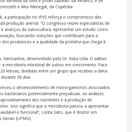
son Almeida da Silva e Jovan Sabadin, da Vetanco; e de
orenzetti e Alex Menegat, da Copérdia.
zil, a participação no IPVS reforça o compromisso das
 da produção animal. “O congresso reúne especialistas de
ios e avanços da suinocultura. Apresentar um estudo como
novação, buscando soluções que contribuam para a
e dos produtores e a qualidade da proteína que chega à
o, Neosantrix, desenvolvido pela Dr. Bata Ltda. O aditivo
r a microbiota intestinal de suínos em crescimento. Para
0 leitoas, divididas entre um grupo que recebeu a dieta
durante 36 dias.
voreceu o desenvolvimento de microrganismos associados
pos bacterianos potencialmente prejudiciais. As análises
proveitamento dos nutrientes e à produção de
ivo. Isso significa que a microbiota passou a apresentar
saudável e funcional”, conta Sato, que é doutor em
s Gerais (UFMG).