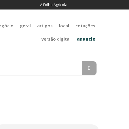
A Folha Agrícola
egócio
geral
artigos
local
cotações
versão digital
anuncie