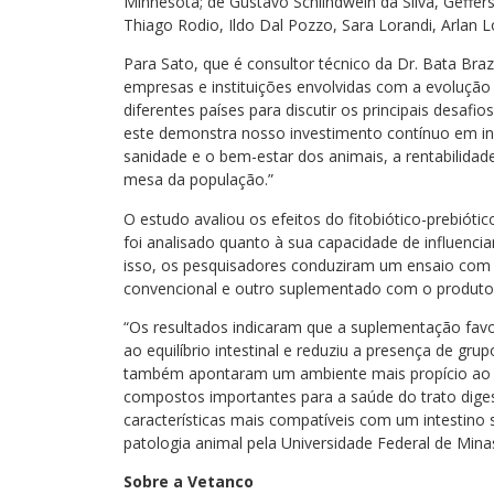
Minnesota; de Gustavo Schlindwein da Silva, Geffer
Thiago Rodio, Ildo Dal Pozzo, Sara Lorandi, Arlan L
Para Sato, que é consultor técnico da Dr. Bata Bra
empresas e instituições envolvidas com a evolução
diferentes países para discutir os principais desaf
este demonstra nosso investimento contínuo em i
sanidade e o bem-estar dos animais, a rentabilidad
mesa da população.”
O estudo avaliou os efeitos do fitobiótico-prebiótic
foi analisado quanto à sua capacidade de influencia
isso, os pesquisadores conduziram um ensaio com 2
convencional e outro suplementado com o produto 
“Os resultados indicaram que a suplementação fa
ao equilíbrio intestinal e reduziu a presença de gru
também apontaram um ambiente mais propício ao a
compostos importantes para a saúde do trato digest
características mais compatíveis com um intestino 
patologia animal pela Universidade Federal de Mina
Sobre a Vetanco