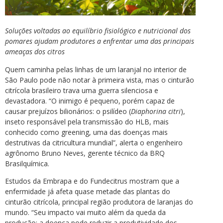
Soluções voltadas ao equilíbrio fisiológico e nutricional dos
pomares ajudam produtores a enfrentar uma das principais
ameaças dos citros
Quem caminha pelas linhas de um laranjal no interior de
São Paulo pode não notar à primeira vista, mas o cinturão
citrícola brasileiro trava uma guerra silenciosa e
devastadora. “O inimigo é pequeno, porém capaz de
causar prejuízos bilionários: o psilídeo (
Diaphorina citri
),
inseto responsável pela transmissão do HLB, mais
conhecido como greening, uma das doenças mais
destrutivas da citricultura mundial”, alerta o engenheiro
agrônomo Bruno Neves, gerente técnico da BRQ
Brasilquímica.
Estudos da Embrapa e do Fundecitrus mostram que a
enfermidade já afeta quase metade das plantas do
cinturão citrícola, principal região produtora de laranjas do
mundo. “Seu impacto vai muito além da queda da
produção: a doença pode reduzir a produtividade dos