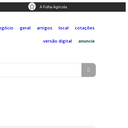
A Folha Agrícola
egócio
geral
artigos
local
cotações
versão digital
anuncie