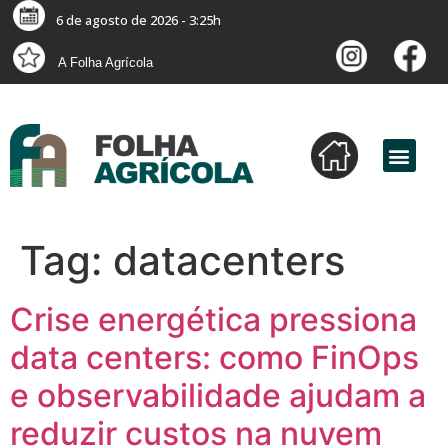
6 de agosto de 2026 - 3:25h
A Folha Agrícola
Tag:
datacenters
Crise energética pressiona
data centers: como FinOps
e observabilidade ajudam a
reduzir custos na nuvem