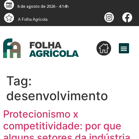
6 de agosto de 2026 - 4:14h
A Folha Agrícola
Tag:
desenvolvimento
Protecionismo x
competitividade: por que
alguns setores da indústria