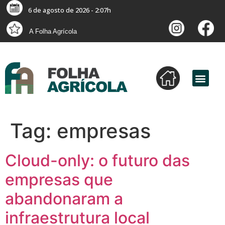
6 de agosto de 2026 - 2:07h
A Folha Agrícola
Tag:
empresas
Cloud-only: o futuro das
empresas que
abandonaram a
infraestrutura local