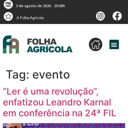
5 de agosto de 2026 - 20:06h
A Folha Agrícola
Tag:
evento
“Ler é uma revolução”,
enfatizou Leandro Karnal
em conferência na 24ª FIL