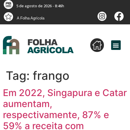
5 de agosto de 2026 - 8:46h
A Folha Agrícola
Tag:
frango
Em 2022, Singapura e Catar
aumentam,
respectivamente, 87% e
59% a receita com