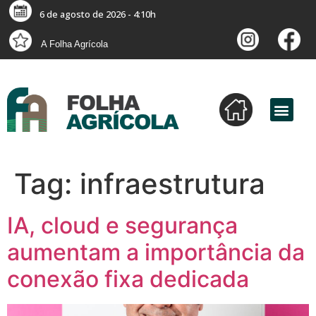
6 de agosto de 2026 - 4:10h
A Folha Agrícola
Tag:
infraestrutura
IA, cloud e segurança
aumentam a importância da
conexão fixa dedicada