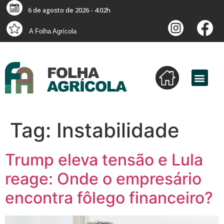
6 de agosto de 2026 - 4:02h
A Folha Agrícola
Tag:
Instabilidade
Trump eleva tensão e Lula
reage: Onde o empresário
encontra fôlego financeiro?