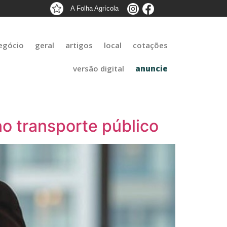
A Folha Agrícola
egócio
geral
artigos
local
cotações
versão digital
anuncie
 no transporte público