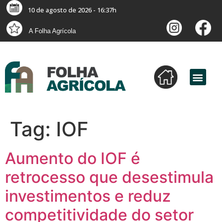
10 de agosto de 2026 - 16:37h
A Folha Agrícola
Tag:
IOF
Aumento do IOF é
retrocesso que desestimula
investimentos e reduz
competitividade do setor