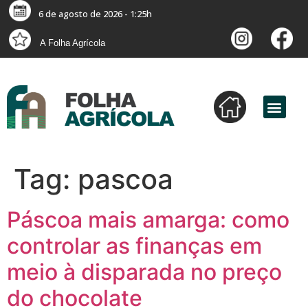
6 de agosto de 2026 - 1:25h
A Folha Agrícola
Tag:
pascoa
Páscoa mais amarga: como
controlar as finanças em
meio à disparada no preço
do chocolate