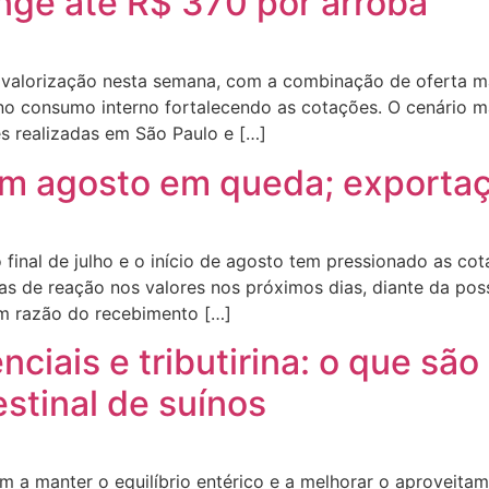
inge até R$ 370 por arroba
valorização nesta semana, com a combinação de oferta ma
 no consumo interno fortalecendo as cotações. O cenário m
 realizadas em São Paulo e […]
am agosto em queda; exporta
final de julho e o início de agosto tem pressionado as co
as de reação nos valores nos próximos dias, diante da pos
m razão do recebimento […]
nciais e tributirina: o que sã
stinal de suínos
am a manter o equilíbrio entérico e a melhorar o aproveit