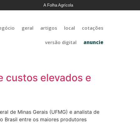
A Folha Agrícola
egócio
geral
artigos
local
cotações
versão digital
anuncie
de custos elevados e
eral de Minas Gerais (UFMG) e analista de
o Brasil entre os maiores produtores