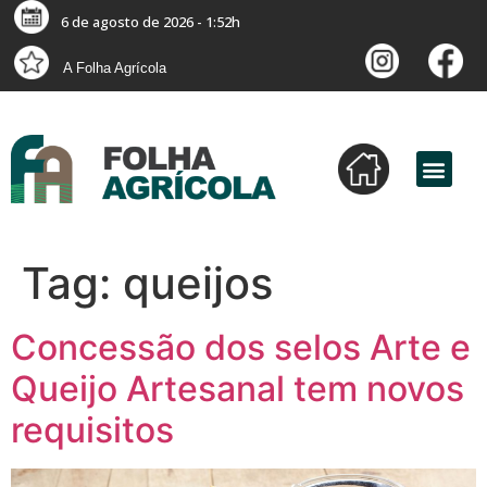
6 de agosto de 2026 - 1:52h
A Folha Agrícola
Tag:
queijos
Concessão dos selos Arte e
Queijo Artesanal tem novos
requisitos