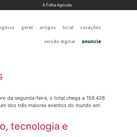
A Folha Agrícola
egócio
geral
artigos
local
cotações
versão digital
anuncie
s
o da segunda-feira, o total chega a 159.426
de um dos três maiores eventos do mundo em
, tecnologia e