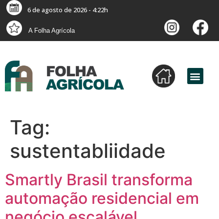
6 de agosto de 2026 - 4:22h
A Folha Agrícola
Tag:
sustentabliidade
Smartly Brasil transforma
automação residencial em
negócio escalável