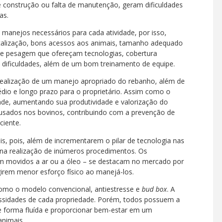
 construção ou falta de manutenção, geram dificuldades
vas.
 manejos necessários para cada atividade, por isso,
alização, bons acessos aos animais, tamanho adequado
de pesagem que ofereçam tecnologias, cobertura
s dificuldades, além de um bom treinamento de equipe.
 realização de um manejo apropriado do rebanho, além de
édio e longo prazo para o proprietário. Assim como o
dade, aumentando sua produtividade e valorização do
usados nos bovinos, contribuindo com a prevenção de
ciente.
s, pois, além de incrementarem o pilar de tecnologia nas
na realização de inúmeros procedimentos. Os
 movidos a ar ou a óleo – se destacam no mercado por
irem menor esforço físico ao manejá-los.
como o modelo convencional, antiestresse e
bud box
. A
sidades de cada propriedade. Porém, todos possuem a
 forma fluída e proporcionar bem-estar em um
animais.