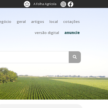
A Folha Agrícola
egócio
geral
artigos
local
cotações
versão digital
anuncie