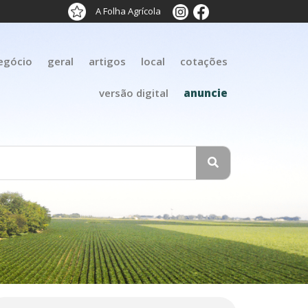
A Folha Agrícola
egócio
geral
artigos
local
cotações
versão digital
anuncie