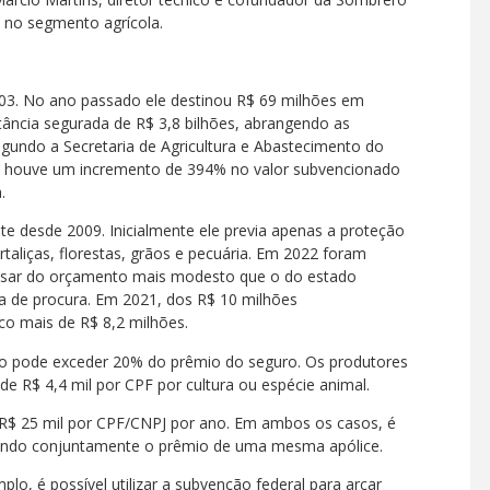
s no segmento agrícola.
03. No ano passado ele destinou R$ 69 milhões em
tância segurada de R$ 3,8 bilhões, abrangendo as
 Segundo a Secretaria de Agricultura e Abastecimento do
22 houve um incremento de 394% no valor subvencionado
.
e desde 2009. Inicialmente ele previa apenas a proteção
rtaliças, florestas, grãos e pecuária. Em 2022 foram
Apesar do orçamento mais modesto que o do estado
ta de procura. Em 2021, dos R$ 10 milhões
uco mais de R$ 8,2 milhões.
o pode exceder 20% do prêmio do seguro. Os produtores
 de R$ 4,4 mil por CPF por cultura ou espécie animal.
 R$ 25 mil por CPF/CNPJ por ano. Em ambos os casos, é
idiando conjuntamente o prêmio de uma mesma apólice.
o, é possível utilizar a subvenção federal para arcar