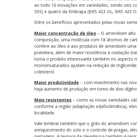
ao todo 10 inovações em variedades, sendo seis co
505) e quatro da Embrapa (BRS 423 OL, BRS 425 O
Entre os benefícios apresentados pelas novas seme
Maior concentração de óleo
– O amendoim alto o
composição, uma molécula com 18 átomos de carbo
confere ao óleo e aos produtos de amendoim uma m
prateleira, além de maior resistência à oxidação (
torna o produto interessante também no aspecto nu
monoinsaturados ajudam na redução de triglicer
colesterol.
Maior produtividade
– com investimento nas nov
haja aumento de produção em torno de dois dígit
Mais resistentes
– como as novas variedades são 
conforme a região (adaptação edafoclimática), eles
localidade.
Vale lembrar também que o grão do amendoim contr
enriquecimento do solo e o controle de pragas, ele
pastagens. A lavoura da oleaginosa também é resist