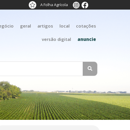
A Folha Agrícola
egócio
geral
artigos
local
cotações
versão digital
anuncie