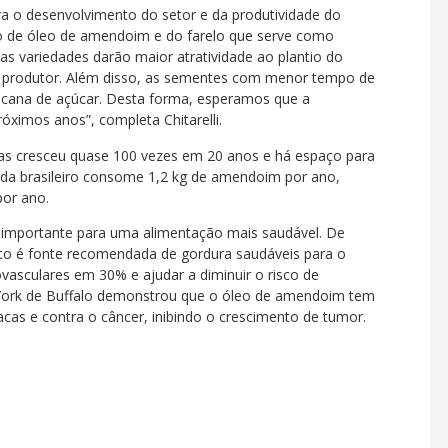
ra o desenvolvimento do setor e da produtividade do
ão de óleo de amendoim e do farelo que serve como
as variedades darão maior atratividade ao plantio do
o produtor. Além disso, as sementes com menor tempo de
 cana de açúcar. Desta forma, esperamos que a
imos anos”, completa Chitarelli.
as cresceu quase 100 vezes em 20 anos e há espaço para
da brasileiro consome 1,2 kg de amendoim por ano,
por ano.
 importante para uma alimentação mais saudável. De
to é fonte recomendada de gordura saudáveis para o
vasculares em 30% e ajudar a diminuir o risco de
ew York de Buffalo demonstrou que o óleo de amendoim tem
acas e contra o câncer, inibindo o crescimento de tumor.