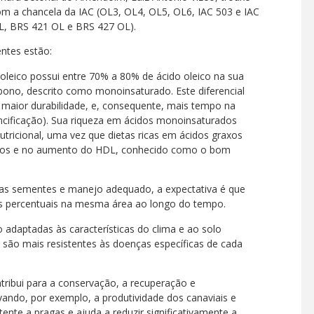
m a chancela da IAC (OL3, OL4, OL5, OL6, IAC 503 e IAC
L, BRS 421 OL e BRS 427 OL).
ntes estão:
leico possui entre 70% a 80% de ácido oleico na sua
no, descrito como monoinsaturado. Este diferencial
aior durabilidade, e, consequente, mais tempo na
rancificação). Sua riqueza em ácidos monoinsaturados
tricional, uma vez que dietas ricas em ácidos graxos
ídeos e no aumento do HDL, conhecido como o bom
as sementes e manejo adequado, a expectativa é que
os percentuais na mesma área ao longo do tempo.
adaptadas às características do clima e ao solo
 são mais resistentes às doenças específicas de cada
ibui para a conservação, a recuperação e
vando, por exemplo, a produtividade dos canaviais e
ente a pragas e ajuda a reduzir significativamente a