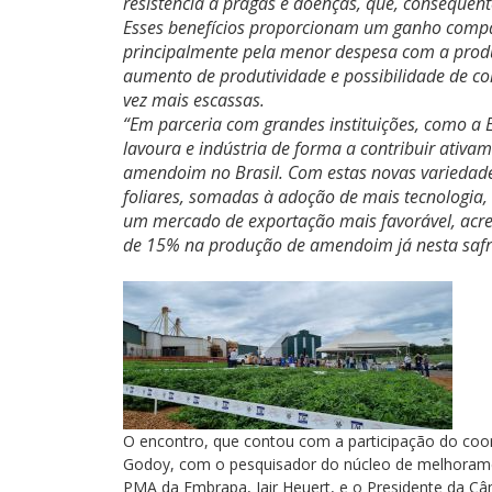
resistência a pragas e doenças, que, consequ
Esses benefícios proporcionam um ganho compar
principalmente pela menor despesa com a prod
aumento de produtividade e possibilidade de co
vez mais escassas.
“Em parceria com grandes instituições, como a
lavoura e indústria de forma a contribuir ativa
amendoim no Brasil. Com estas novas variedades
foliares, somadas à adoção de mais tecnologia, 
um mercado de exportação mais favorável, acre
de 15% na produção de amendoim já nesta safra”
O encontro, que contou com a participação do coo
Godoy, com o pesquisador do núcleo de melhorame
PMA da Embrapa, Jair Heuert, e o Presidente da Câ