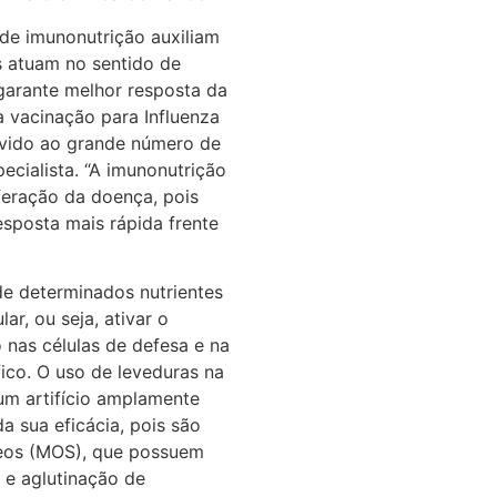
 de imunonutrição auxiliam
s atuam no sentido de
garante melhor resposta da
a vacinação para Influenza
evido ao grande número de
pecialista. “A imunonutrição
feração da doença, pois
sposta mais rápida frente
de determinados nutrientes
r, ou seja, ativar o
nas células de defesa e na
ico. O uso de leveduras na
um artifício amplamente
da sua eficácia, pois são
deos (MOS), que possuem
 e aglutinação de