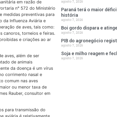
anitária em razão de
agosto 7, 2026
Portaria n° 572 do Ministério
Paraná terá o maior défic
ce medidas preventivas para
história
agosto 7, 2026
 da Influenza Aviária e
eração de aves, tais como:
Boi gordo dispara e ating
agosto 7, 2026
 canoros, torneios e feiras.
 proibidas e criações ao ar
PIB do agronegócio regist
agosto 7, 2026
Soja e milho reagem e fe
de aves, além de ser
agosto 7, 2026
ntado de animais
ente da doença é um vírus
omo corrimento nasal e
uito comum nas aves
maior ou menor taxa de
mmes Rauber, consultor em
los para transmissão do
pe aviária é relativamente