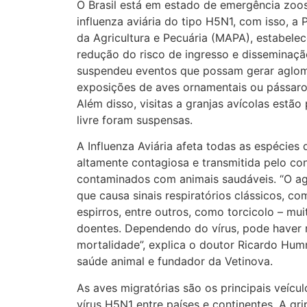
O Brasil está em estado de emergência zoos
influenza aviária do tipo H5N1, com isso, a 
da Agricultura e Pecuária (MAPA), estabele
redução do risco de ingresso e disseminação
suspendeu eventos que possam gerar aglom
exposições de aves ornamentais ou pássaros
Além disso, visitas a granjas avícolas estão
livre foram suspensas.
A Influenza Aviária afeta todas as espécies 
altamente contagiosa e transmitida pelo co
contaminados com animais saudáveis. “O ag
que causa sinais respiratórios clássicos, c
espirros, entre outros, como torcicolo – m
doentes. Dependendo do vírus, pode haver 
mortalidade”, explica o doutor Ricardo Hu
saúde animal e fundador da Vetinova.
As aves migratórias são os principais veícu
vírus H5N1 entre países e continentes. A gri