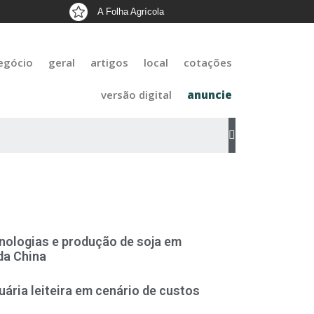
A Folha Agrícola
egócio
geral
artigos
local
cotações
versão digital
anuncie
nologias e produção de soja em
da China
uária leiteira em cenário de custos