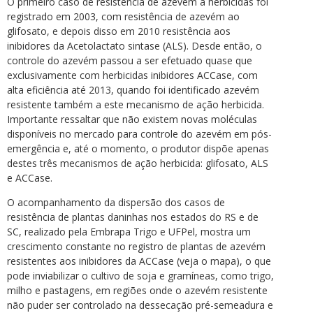
O primeiro caso de resistência de azevém a herbicidas foi
registrado em 2003, com resistência de azevém ao
glifosato, e depois disso em 2010 resistência aos
inibidores da Acetolactato sintase (ALS). Desde então, o
controle do azevém passou a ser efetuado quase que
exclusivamente com herbicidas inibidores ACCase, com
alta eficiência até 2013, quando foi identificado azevém
resistente também a este mecanismo de ação herbicida.
Importante ressaltar que não existem novas moléculas
disponíveis no mercado para controle do azevém em pós-
emergência e, até o momento, o produtor dispõe apenas
destes três mecanismos de ação herbicida: glifosato, ALS
e ACCase.
O acompanhamento da dispersão dos casos de
resistência de plantas daninhas nos estados do RS e de
SC, realizado pela Embrapa Trigo e UFPel, mostra um
crescimento constante no registro de plantas de azevém
resistentes aos inibidores da ACCase (veja o mapa), o que
pode inviabilizar o cultivo de soja e gramíneas, como trigo,
milho e pastagens, em regiões onde o azevém resistente
não puder ser controlado na dessecação pré-semeadura e