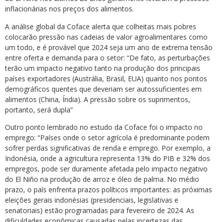
inflacionárias nos preços dos alimentos.
A análise global da Coface alerta que colheitas mais pobres
colocarão pressão nas cadeias de valor agroalimentares como
um todo, e é provável que 2024 seja um ano de extrema tensão
entre oferta e demanda para o setor: “De fato, as perturbações
terão um impacto negativo tanto na produção dos principais
países exportadores (Austrália, Brasil, EUA) quanto nos pontos
demográficos quentes que deveriam ser autossuficientes em
alimentos (China, Índia). A pressão sobre os suprimentos,
portanto, será dupla”
Outro ponto lembrado no estudo da Coface foi o impacto no
emprego: “Países onde o setor agrícola é predominante podem
sofrer perdas significativas de renda e emprego. Por exemplo, a
Indonésia, onde a agricultura representa 13% do PIB e 32% dos
empregos, pode ser duramente afetada pelo impacto negativo
do El Niño na produção de arroz e óleo de palma. No médio
prazo, o país enfrenta prazos políticos importantes: as próximas
eleições gerais indonésias (presidenciais, legislativas e
senatoriais) estão programadas para fevereiro de 2024. As
dificuldades econômicas causadas pelas incertezas das