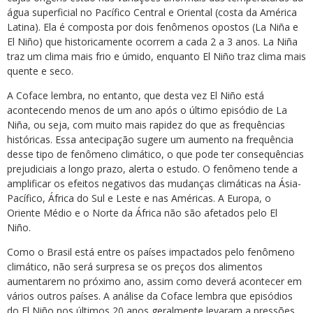
água superficial no Pacífico Central e Oriental (costa da América
Latina). Ela é composta por dois fenômenos opostos (La Niña e
El Niño) que historicamente ocorrem a cada 2 a 3 anos. La Niña
traz um clima mais frio e úmido, enquanto El Niño traz clima mais
quente e seco.
A Coface lembra, no entanto, que desta vez El Niño está
acontecendo menos de um ano após o último episódio de La
Niña, ou seja, com muito mais rapidez do que as frequências
históricas. Essa antecipação sugere um aumento na frequência
desse tipo de fenômeno climático, o que pode ter consequências
prejudiciais a longo prazo, alerta o estudo. O fenômeno tende a
amplificar os efeitos negativos das mudanças climáticas na Ásia-
Pacífico, África do Sul e Leste e nas Américas. A Europa, o
Oriente Médio e o Norte da África não são afetados pelo El
Niño.
Como o Brasil está entre os países impactados pelo fenômeno
climático, não será surpresa se os preços dos alimentos
aumentarem no próximo ano, assim como deverá acontecer em
vários outros países. A análise da Coface lembra que episódios
do El Niño nos últimos 20 anos geralmente levaram a pressões