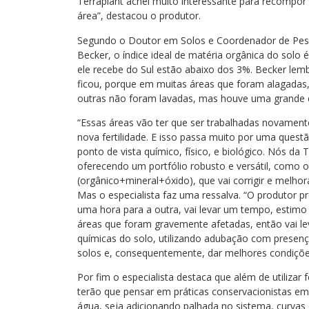
Terraplant achei muito interessante para recompor a
área”, destacou o produtor.
Segundo o Doutor em Solos e Coordenador de Pesq
Becker, o índice ideal de matéria orgânica do solo
ele recebe do Sul estão abaixo dos 3%. Becker lemb
ficou, porque em muitas áreas que foram alagadas, 
outras não foram lavadas, mas houve uma grande d
“Essas áreas vão ter que ser trabalhadas novamente
nova fertilidade. E isso passa muito por uma questã
ponto de vista químico, físico, e biológico. Nós da
oferecendo um portfólio robusto e versátil, como 
(orgânico+mineral+óxido), que vai corrigir e melhora
Mas o especialista faz uma ressalva. “O produtor p
uma hora para a outra, vai levar um tempo, estimo
áreas que foram gravemente afetadas, então vai lev
químicas do solo, utilizando adubação com presença
solos e, consequentemente, dar melhores condiçõe
Por fim o especialista destaca que além de utilizar
terão que pensar em práticas conservacionistas em 
água, seja adicionando palhada no sistema, curvas