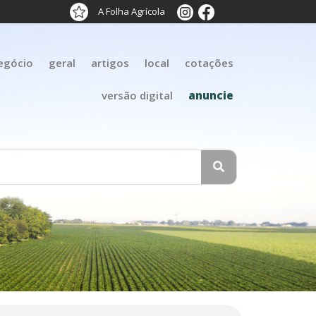
A Folha Agrícola
egócio
geral
artigos
local
cotações
versão digital
anuncie