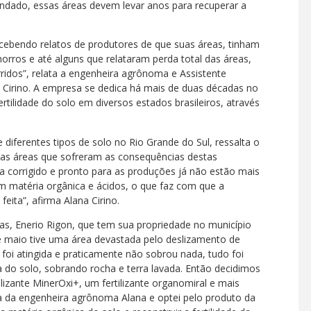
ndado, essas áreas devem levar anos para recuperar a
ebendo relatos de produtores de que suas áreas, tinham
orros e até alguns que relataram perda total das áreas,
dos”, relata a engenheira agrônoma e Assistente
na Cirino. A empresa se dedica há mais de duas décadas no
rtilidade do solo em diversos estados brasileiros, através
diferentes tipos de solo no Rio Grande do Sul, ressalta o
tas áreas que sofreram as consequências destas
va corrigido e pronto para as produções já não estão mais
 matéria orgânica e ácidos, o que faz com que a
eita”, afirma Alana Cirino.
as, Enerio Rigon, que tem sua propriedade no município
e maio tive uma área devastada pelo deslizamento de
 foi atingida e praticamente não sobrou nada, tudo foi
a do solo, sobrando rocha e terra lavada. Então decidimos
ilizante MinerOxi+, um fertilizante organomiral e mais
ta da engenheira agrônoma Alana e optei pelo produto da