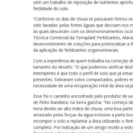
sem um trabalho de reposição de nutrientes aprofu
fertilidade do solo.
“Conforme os dias de chuva se passaram fomos rec
sido ‘lavadas’ pelas fortes águas que desciam nos m
às quais desceram com os desmoronamentos ocorri
Técnica Comercial da Terraplant Fertilizantes, Ala
desenvolvimento de soluções para potencializar a fe
da aplicação de fertilizantes organominerais.
Com a experiência de quem trabalha na correção de 
tamanho do desafio. “O que podemos verificar des
intempéries é que todo o perfil de solo que já esta
presentes. Sobraram solos compactados, pobres em
necessidade de uma recuperação total de área seja f
Esse foi o caminho encontrado pelo produtor de uv
de Pinto Bandeira, na Serra gaúcha. “No começo d
terra devido ao alto índice de chuva, uma boa parte
arrastado pelas forças da água inclusive a parte bo
recompor o solo e replantar a área utilizando o fert
completo. Por indicação de um amigo recebi a visi