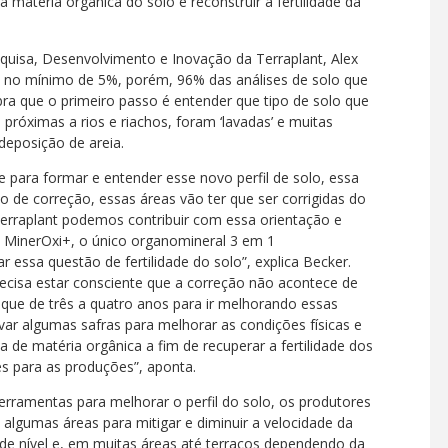
 matéria orgânica do solo e reconstruir a fertilidade da
uisa, Desenvolvimento e Inovação da Terraplant, Alex
 é no mínimo de 5%, porém, 96% das análises de solo que
ra que o primeiro passo é entender que tipo de solo que
próximas a rios e riachos, foram ‘lavadas’ e muitas
eposição de areia.
 para formar e entender esse novo perfil de solo, essa
o de correção, essas áreas vão ter que ser corrigidas do
 Terraplant podemos contribuir com essa orientação e
o MinerOxi+, o único organomineral 3 em 1
r essa questão de fertilidade do solo”, explica Becker.
recisa estar consciente que a correção não acontece de
 que de três a quatro anos para ir melhorando essas
ar algumas safras para melhorar as condições físicas e
 de matéria orgânica a fim de recuperar a fertilidade dos
s para as produções”, aponta.
 ferramentas para melhorar o perfil do solo, os produtores
algumas áreas para mitigar e diminuir a velocidade da
 de nível e, em muitas áreas até terraços dependendo da