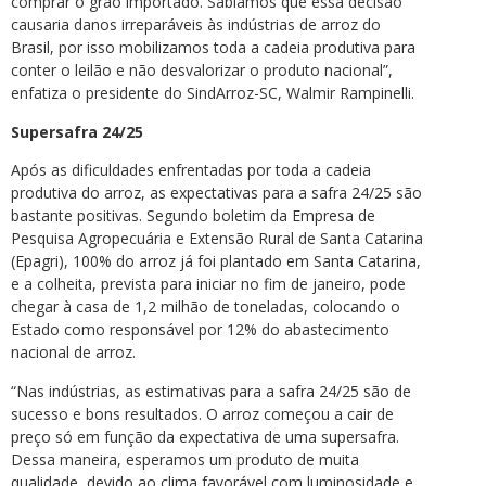
comprar o grão importado. Sabíamos que essa decisão
causaria danos irreparáveis às indústrias de arroz do
Brasil, por isso mobilizamos toda a cadeia produtiva para
conter o leilão e não desvalorizar o produto nacional”,
enfatiza o presidente do SindArroz-SC, Walmir Rampinelli.
Supersafra 24/25
Após as dificuldades enfrentadas por toda a cadeia
produtiva do arroz, as expectativas para a safra 24/25 são
bastante positivas. Segundo boletim da Empresa de
Pesquisa Agropecuária e Extensão Rural de Santa Catarina
(Epagri), 100% do arroz já foi plantado em Santa Catarina,
e a colheita, prevista para iniciar no fim de janeiro, pode
chegar à casa de 1,2 milhão de toneladas, colocando o
Estado como responsável por 12% do abastecimento
nacional de arroz.
“Nas indústrias, as estimativas para a safra 24/25 são de
sucesso e bons resultados. O arroz começou a cair de
preço só em função da expectativa de uma supersafra.
Dessa maneira, esperamos um produto de muita
qualidade, devido ao clima favorável com luminosidade e