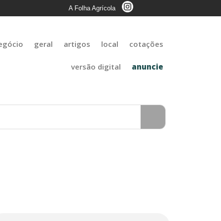
A Folha Agrícola
egócio
geral
artigos
local
cotações
versão digital
anuncie