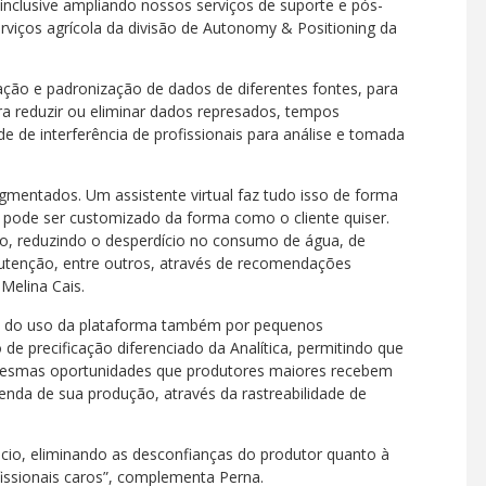
inclusive ampliando nossos serviços de suporte e pós-
erviços agrícola da divisão de Autonomy & Positioning da
ação e padronização de dados de diferentes fontes, para
ara reduzir ou eliminar dados represados, tempos
e de interferência de profissionais para análise e tomada
gmentados. Um assistente virtual faz tudo isso de forma
o pode ser customizado da forma como o cliente quiser.
ção, reduzindo o desperdício no consumo de água, de
utenção, entre outros, através de recomendações
 Melina Cais.
o do uso da plataforma também por pequenos
e precificação diferenciado da Analítica, permitindo que
mesmas oportunidades que produtores maiores recebem
enda de sua produção, através da rastreabilidade de
cio, eliminando as desconfianças do produtor quanto à
fissionais caros”, complementa Perna.