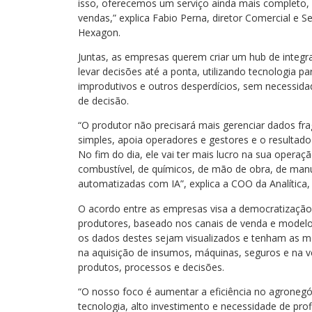
isso, oferecemos um serviço ainda mais completo, 
vendas,” explica Fabio Perna, diretor Comercial e S
Hexagon.
Juntas, as empresas querem criar um hub de integr
levar decisões até a ponta, utilizando tecnologia p
improdutivos e outros desperdícios, sem necessidad
de decisão.
“O produtor não precisará mais gerenciar dados fra
simples, apoia operadores e gestores e o resultad
No fim do dia, ele vai ter mais lucro na sua opera
combustível, de químicos, de mão de obra, de man
automatizadas com IA”, explica a COO da Analítica,
O acordo entre as empresas visa a democratizaçã
produtores, baseado nos canais de venda e modelo d
os dados destes sejam visualizados e tenham as 
na aquisição de insumos, máquinas, seguros e na v
produtos, processos e decisões.
“O nosso foco é aumentar a eficiência no agronegó
tecnologia, alto investimento e necessidade de pro