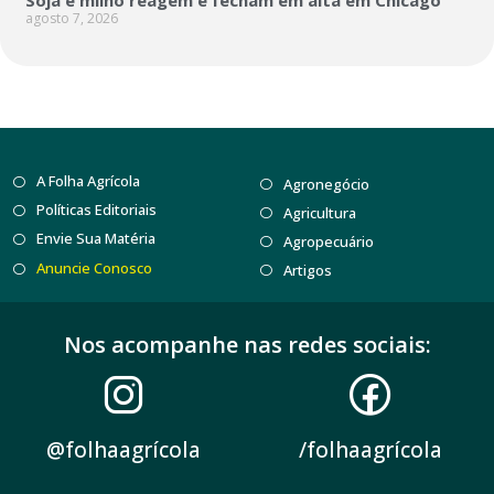
Soja e milho reagem e fecham em alta em Chicago
agosto 7, 2026
A Folha Agrícola
Agronegócio
Políticas Editoriais
Agricultura
Envie Sua Matéria
Agropecuário
Anuncie Conosco
Artigos
Nos acompanhe nas redes sociais:
@folhaagrícola
/folhaagrícola