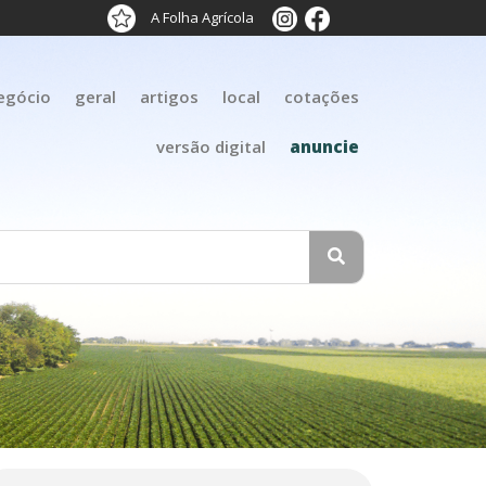
A Folha Agrícola
egócio
geral
artigos
local
cotações
versão digital
anuncie