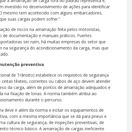
 que a amarração de carga fora do padrão representa e,
êm investido no desenvolvimento de ações para identificar
a. “O mesmo tem acontecido com alguns embarcadores,
que suas cargas podem sofrer.”
ação de riscos na amarração feita pelos motoristas,
o de documentação e manuais práticos. Fuertes
nsportadoras ser ruim, há muitas empresas do setor que
em na segurança do acondicionamento da carga, mas que
cado.
anutenção preventiva
onal de Trânsito) estabelece os requisitos de segurança
 cintas têxteis, correntes ou cabos de aço devem atender
peso da carga, além de pontos de amarração adequados e
ada na fixação de lonas. A norma também atribui ao
ensionamento durante o percurso.
a deve ir além da norma e incluir os equipamentos de
iva, com a mesma importância que se dá para pneus e
uma cultura de segurança, de inspeções preventivas, de
nto técnico básico. A amarração de cargas ineficiente