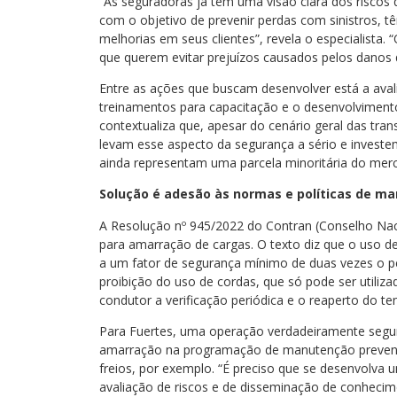
“As seguradoras já têm uma visão clara dos riscos
com o objetivo de prevenir perdas com sinistros, t
melhorias em seus clientes”, revela o especialist
que querem evitar prejuízos causados pelos danos 
Entre as ações que buscam desenvolver está a avali
treinamentos para capacitação e o desenvolviment
contextualiza que, apesar do cenário geral das tra
levam esse aspecto da segurança a sério e invest
ainda representam uma parcela minoritária do mer
Solução é adesão às normas e políticas de m
A Resolução nº 945/2022 do Contran (Conselho Naci
para amarração de cargas. O texto diz que o uso de
a um fator de segurança mínimo de duas vezes o 
proibição do uso de cordas, que só pode ser utiliz
condutor a verificação periódica e o reaperto do t
Para Fuertes, uma operação verdadeiramente segur
amarração na programação de manutenção prevent
freios, por exemplo. “É preciso que se desenvolva 
avaliação de riscos e de disseminação de conhecime