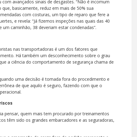
u com avançados sinais de desgastes. “Não é incomum
o que, basicamente, reduz em mais de 50% sua
emendadas com costuras, um tipo de reparo que fere a
ertes, e revela: “Já fizemos inspeções nas quais das 40
e um caminhão, 38 deveriam estar condenadas”.
oristas nas transportadoras é um dos fatores que
inamento. Há também um desconhecimento sobre o grau
lo que a ciência do comportamento de segurança chama de
 quando uma decisão é tomada fora do procedimento e
errônea de que aquilo é seguro, fazendo com que o
peracional.
riscos
ria pensar, quem mais tem procurado por treinamentos
tos têm sido os grandes embarcadores e as seguradoras,