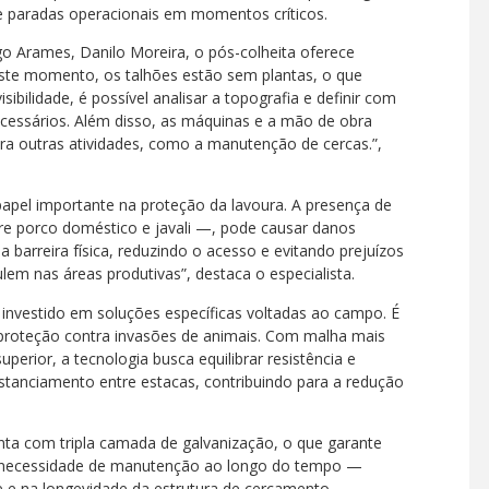
de paradas operacionais em momentos críticos.
o Arames, Danilo Moreira, o pós-colheita oferece
Neste momento, os talhões estão sem plantas, o que
sibilidade, é possível analisar a topografia e definir com
ecessários. Além disso, as máquinas e a mão de obra
ra outras atividades, como a manutenção de cercas.”,
papel importante na proteção da lavoura. A presença de
tre porco doméstico e javali —, pode causar danos
a barreira física, reduzindo o acesso e evitando prejuízos
lem nas áreas produtivas”, destaca o especialista.
m investido em soluções específicas voltadas ao campo. É
 proteção contra invasões de animais. Com malha mais
perior, a tecnologia busca equilibrar resistência e
distanciamento entre estacas, contribuindo para a redução
conta com tripla camada de galvanização, o que garante
r necessidade de manutenção ao longo do tempo —
 e na longevidade da estrutura de cercamento.