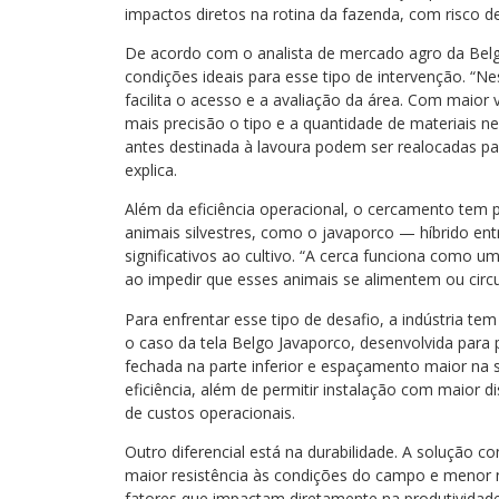
impactos diretos na rotina da fazenda, com risco 
De acordo com o analista de mercado agro da Belg
condições ideais para esse tipo de intervenção. “
facilita o acesso e a avaliação da área. Com maior vi
mais precisão o tipo e a quantidade de materiais n
antes destinada à lavoura podem ser realocadas pa
explica.
Além da eficiência operacional, o cercamento tem 
animais silvestres, como o javaporco — híbrido en
significativos ao cultivo. “A cerca funciona como um
ao impedir que esses animais se alimentem ou circu
Para enfrentar esse tipo de desafio, a indústria te
o caso da tela Belgo Javaporco, desenvolvida para
fechada na parte inferior e espaçamento maior na su
eficiência, além de permitir instalação com maior 
de custos operacionais.
Outro diferencial está na durabilidade. A solução 
maior resistência às condições do campo e meno
fatores que impactam diretamente na produtividade