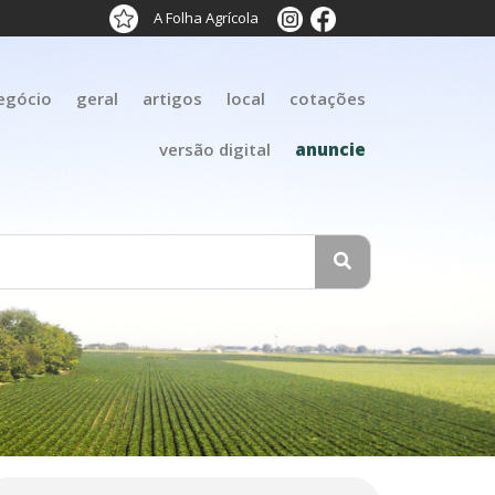
A Folha Agrícola
egócio
geral
artigos
local
cotações
versão digital
anuncie