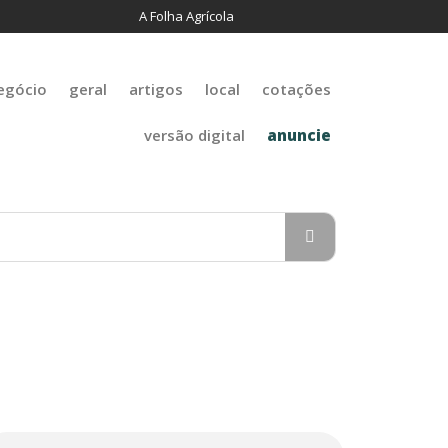
A Folha Agrícola
egócio
geral
artigos
local
cotações
versão digital
anuncie